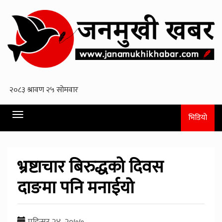
Toggle
भिडियो
navigation
भ्रष्टाचार बिरुद्धको दिवस
दाङमा पनि मनाईयो
मङि्सर २४, २०७७