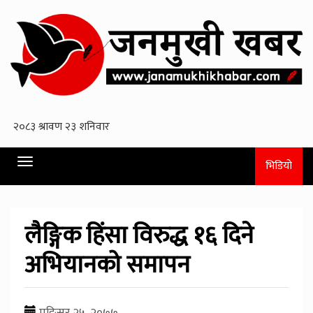
Toggle
भिडियो
navigation
लैङ्गिक हिंसा विरुद्ध १६ दिने
अभियानको समापन
मङि्सर २५, २०७७