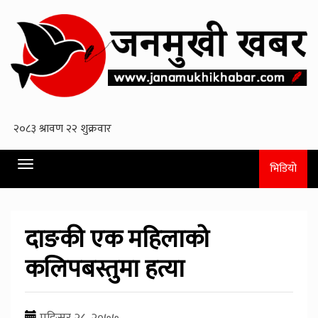
Toggle
भिडियो
navigation
दाङकी एक महिलाको
कलिपबस्तुमा हत्या
मङि्सर २८, २०७७