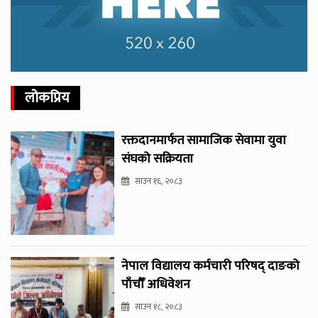
लोकप्रिय
रक्तदानमार्फत सामाजिक सेवामा युवा
संघको सक्रियता
साउन १६, २०८३
नेपाल विद्यालय कर्मचारी परिषद् दाङको
पाँचौँ अधिवेशन
साउन १८, २०८३