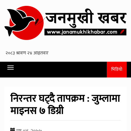
Toggle
भिडियो
navigation
निरन्तर घट्दै तापक्रम : जुम्लामा
माइनस ७ डिग्री
पुष ०४, २०७७