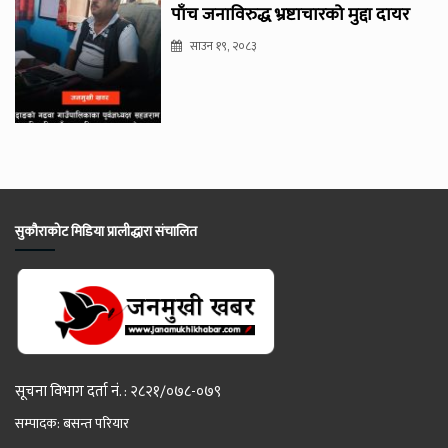
पाँच जनाविरुद्ध भ्रष्टाचारको मुद्दा दायर
साउन १९, २०८३
सुकौराकोट मिडिया प्रालीद्धारा संचालित
सूचना विभाग दर्ता नं. : २८२१/०७८-०७९
सम्पादक: बसन्त परियार