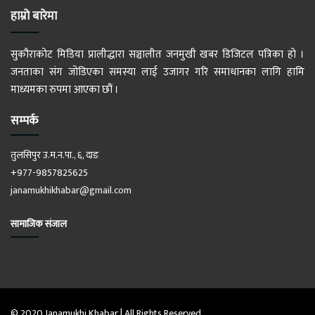
हाम्रो बारेमा
सुकौराकोट मिडिया प्रालीद्धारा सञ्चालीत जनमुखी खबर डिजिटल पत्रिका हो ।
जनताका संग जोडिएका समस्या लाई उजागर गरि समाधानका लागि हामि
माध्यमका रुपमा आएका छौं ।
सम्पर्क
तुलसिपुर उ.म.न.पा., ६, दाङ
+977-9857825625
janamukhikhabar@gmail.com
सामाजिक संजाल
© 2020 Janamukhi Khabar | All Rights Reserved