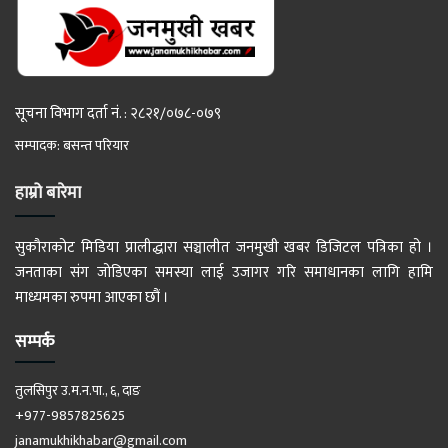
सूचना विभाग दर्ता नं. : २८२१/०७८-०७९
सम्पादक: बसन्त परियार
हाम्रो बारेमा
सुकौराकोट मिडिया प्रालीद्धारा सञ्चालीत जनमुखी खबर डिजिटल पत्रिका हो ।
जनताका संग जोडिएका समस्या लाई उजागर गरि समाधानका लागि हामि
माध्यमका रुपमा आएका छौं ।
सम्पर्क
तुलसिपुर उ.म.न.पा., ६, दाङ
+977-9857825625
janamukhikhabar@gmail.com