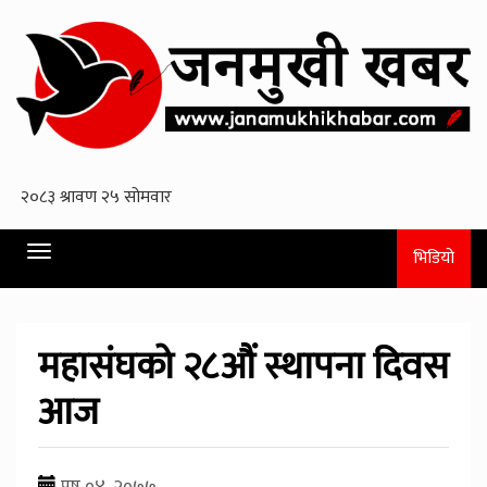
Toggle
भिडियो
navigation
महासंघको २८औं स्थापना दिवस
आज
पुष ०४, २०७७