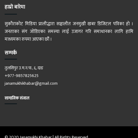
हाम्रो बारेमा
सुकौराकोट मिडिया प्रालीद्धारा सञ्चालीत जनमुखी खबर डिजिटल पत्रिका हो ।
जनताका संग जोडिएका समस्या लाई उजागर गरि समाधानका लागि हामि
माध्यमका रुपमा आएका छौं ।
सम्पर्क
तुलसिपुर उ.म.न.पा., ६, दाङ
+977-9857825625
janamukhikhabar@gmail.com
सामाजिक संजाल
© 2020 Janamukhi Khabar | All Rights Reserved