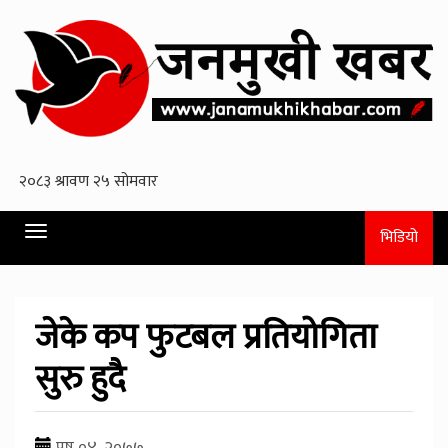
Toggle
भिडियो
navigation
जेके कप फुटबल प्रतियोगिता
सुरु हुदै
पुष ०४, २०७७