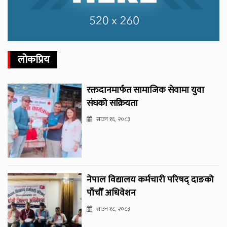
लोकप्रिय
रक्तदानमार्फत सामाजिक सेवामा युवा
संघको सक्रियता
साउन १६, २०८३
नेपाल विद्यालय कर्मचारी परिषद् दाङको
पाँचौँ अधिवेशन
साउन १८, २०८३