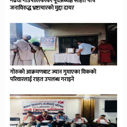
गढवा गाउँपालिकाका पूर्वअध्यक्ष सहित पाँच
जनाविरुद्ध भ्रष्टाचारको मुद्दा दायर
गोरुको आक्रमणबाट ज्यान गुमाएका विकको
परिवारलाई राहत उपलब्ध गराइने