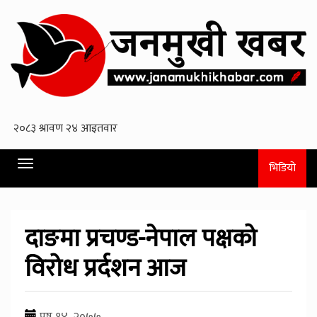
Toggle
भिडियो
navigation
दाङमा प्रचण्ड-नेपाल पक्षको
विरोध प्रर्दशन आज
पुष १४, २०७७