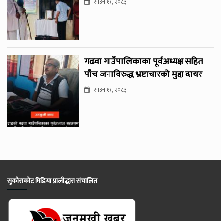
साउन १९, २०८३
गढवा गाउँपालिकाका पूर्वअध्यक्ष सहित
पाँच जनाविरुद्ध भ्रष्टाचारको मुद्दा दायर
साउन १९, २०८३
सुकौराकोट मिडिया प्रालीद्धारा संचालित