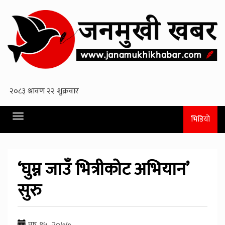
Toggle
भिडियो
navigation
‘घुम्न जाउँ भित्रीकोट अभियान’
सुरु
पुष १५, २०७७