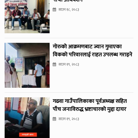
पाँचौँ अधिवेशन
साउन १८, २०८३
गोरुको आक्रमणबाट ज्यान गुमाएका
विकको परिवारलाई राहत उपलब्ध गराइने
साउन १९, २०८३
गढवा गाउँपालिकाका पूर्वअध्यक्ष सहित
पाँच जनाविरुद्ध भ्रष्टाचारको मुद्दा दायर
साउन १९, २०८३