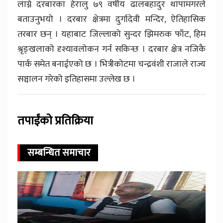
लाग्ने दरबारका हेरालु ७९ वर्षीय ढालबहादुर थापामगरले
बताउनुभयो । दरबार क्षेत्रमा दुर्गादेवी मन्दिर, ऐतिहासिक
तरबार छन् । यहाबाट जिल्लाको सुन्दर झिमरुक फाँट, हिम
श्रृङ्खलाको दृश्यावलोकन गर्न सकिन्छ । दरबार क्षेत्र नजिकै
पार्क समेत बनाईएको छ । भित्रीकोटमा चन्द्रवंशी राजाले राज्य
सञ्चालन गरेको इतिहासमा उल्लेख छ ।
तपाईंको प्रतिक्रिया
सम्बन्धित समाचार