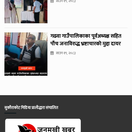
साउन १९, २०८३
गढवा गाउँपालिकाका पूर्वअध्यक्ष सहित
पाँच जनाविरुद्ध भ्रष्टाचारको मुद्दा दायर
साउन १९, २०८३
सुकौराकोट मिडिया प्रालीद्धारा संचालित