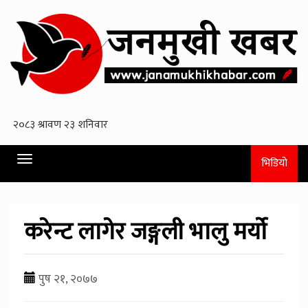
Toggle
भिडियो
navigation
करेन्ट लागेर जङ्गली भालु मर्याे
पुष २१, २०७७