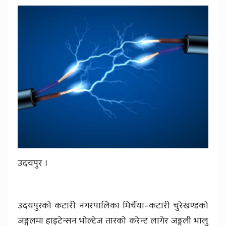
उदयपुर ।
उदयपुरको कटारी नगरपालिका मिर्चैया–कटारी चुरेखण्डको
जङ्गलमा हाइटेन्सन भोल्टेज तारको करेन्ट लागेर जङ्गली भालु