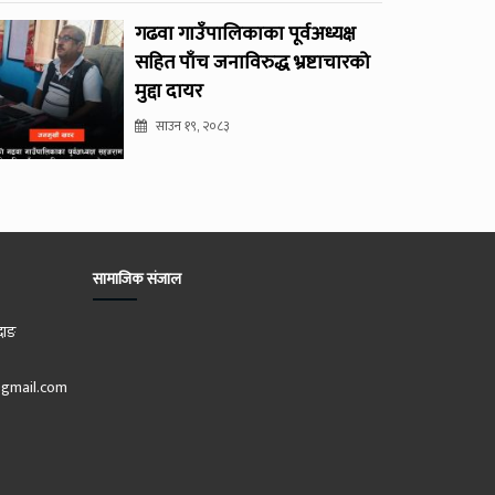
गढवा गाउँपालिकाका पूर्वअध्यक्ष
सहित पाँच जनाविरुद्ध भ्रष्टाचारको
मुद्दा दायर
साउन १९, २०८३
सामाजिक संजाल
दाङ
gmail.com