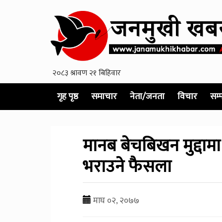
गृह पृष्ठ
समाचार
नेता/जनता
विचार
सम्
मानब बेचबिखन मुद्दाम
भराउने फैसला
माघ ०२, २०७७