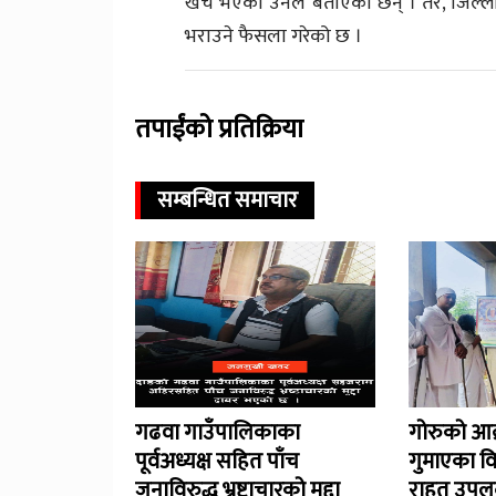
खर्च भएको उनले बताएका छन् । तर, जिल्ला
भराउने फैसला गरेको छ ।
तपाईंको प्रतिक्रिया
सम्बन्धित समाचार
गढवा गाउँपालिकाका
गोरुको आक
पूर्वअध्यक्ष सहित पाँच
गुमाएका व
जनाविरुद्ध भ्रष्टाचारको मुद्दा
राहत उपलब