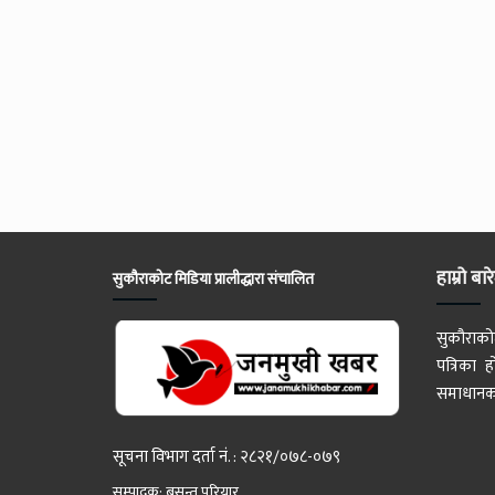
हाम्रो बार
सुकौराकोट मिडिया प्रालीद्धारा संचालित
सुकौराको
पत्रिका
समाधानका
सूचना विभाग दर्ता नं. : २८२१/०७८-०७९
सम्पादक: बसन्त परियार