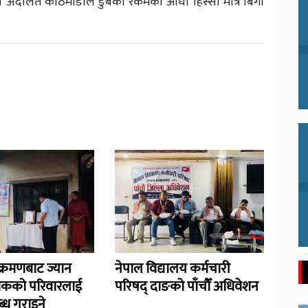
 अदालत काठमाडौँले डुबेको रकमको आधा हिस्सा मात्रै बिगो
्रमणबाट ज्यान
नेपाल विद्यालय कर्मचारी
िकको परिवारलाई
परिषद् दाङको पाँचौँ अधिवेशन
्ध गराइने