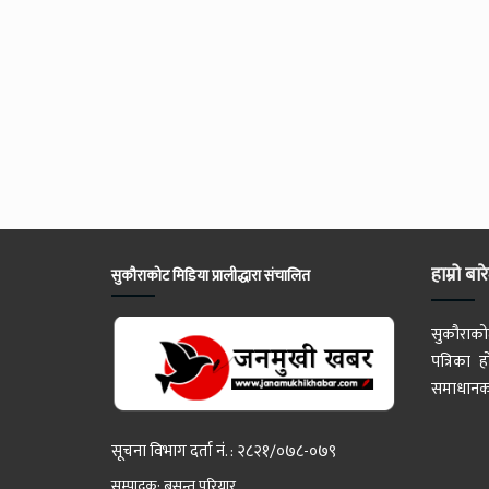
हाम्रो बार
सुकौराकोट मिडिया प्रालीद्धारा संचालित
सुकौराको
पत्रिका
समाधानका
सूचना विभाग दर्ता नं. : २८२१/०७८-०७९
सम्पादक: बसन्त परियार