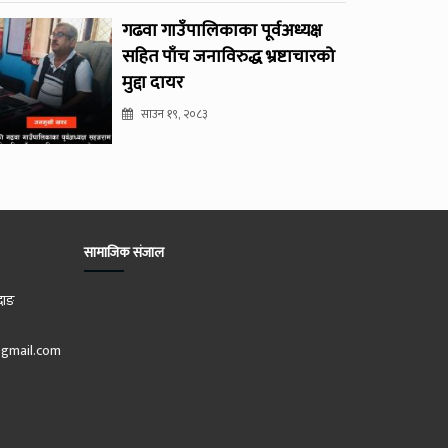
गढवा गाउँपालिकाका पूर्वअध्यक्ष
सहित पाँच जनाविरुद्ध भ्रष्टाचारको
मुद्दा दायर
साउन १९, २०८३
सामाजिक संजाल
दाङ
gmail.com