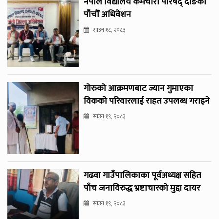
नेपाल विद्यालय कर्मचारी परिषद् दाङको
पाँचौँ अधिवेशन
साउन १८, २०८३
गोरुको आक्रमणबाट ज्यान गुमाएका
विकको परिवारलाई राहत उपलब्ध गराइने
साउन १९, २०८३
गढवा गाउँपालिकाका पूर्वअध्यक्ष सहित
पाँच जनाविरुद्ध भ्रष्टाचारको मुद्दा दायर
साउन १९, २०८३