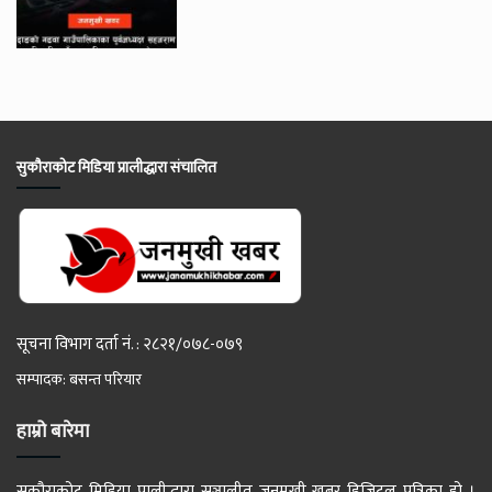
सुकौराकोट मिडिया प्रालीद्धारा संचालित
सूचना विभाग दर्ता नं. : २८२१/०७८-०७९
सम्पादक: बसन्त परियार
हाम्रो बारेमा
सुकौराकोट मिडिया प्रालीद्धारा सञ्चालीत जनमुखी खबर डिजिटल पत्रिका हो ।