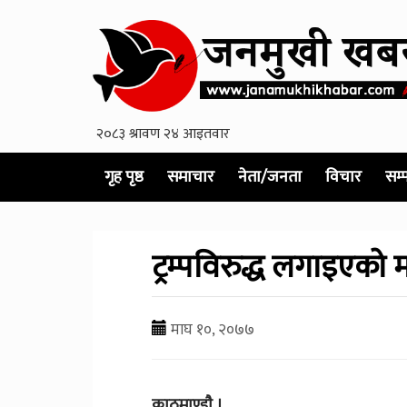
गृह पृष्ठ
समाचार
नेता/जनता
विचार
सम्
ट्रम्पविरुद्ध लगाइएको 
माघ १०, २०७७
काठमाण्डाै ।