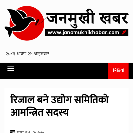
Toggle
भिडियो
navigation
रिजाल बने उद्योग समितिको
आमन्त्रित सदस्य
माघ १४, २०७७