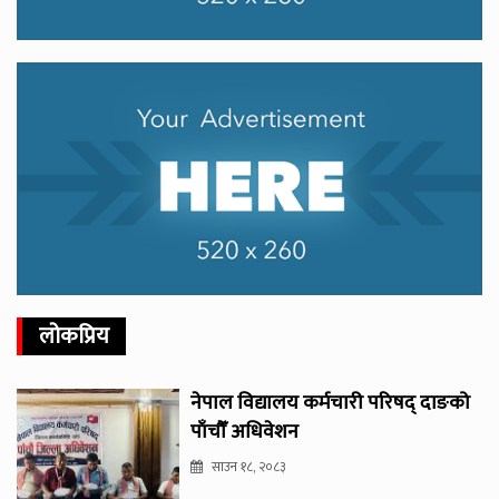
लोकप्रिय
नेपाल विद्यालय कर्मचारी परिषद् दाङको
पाँचौँ अधिवेशन
साउन १८, २०८३