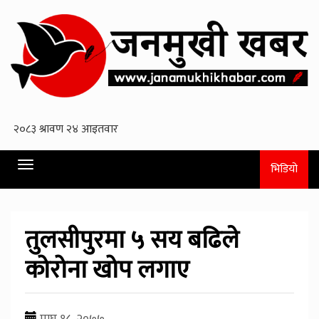
Toggle
भिडियो
navigation
तुलसीपुरमा ५ सय बढिले
कोरोना खोप लगाए
माघ १८, २०७७