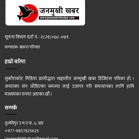
सूचना विभाग दर्ता नं. : २८२१/०७८-०७९
सम्पादक: बसन्त परियार
हाम्रो बारेमा
सुकौराकोट मिडिया प्रालीद्धारा सञ्चालीत जनमुखी खबर डिजिटल पत्रिका हो ।
जनताका संग जोडिएका समस्या लाई उजागर गरि समाधानका लागि हामि
माध्यमका रुपमा आएका छौं ।
सम्पर्क
तुलसिपुर उ.म.न.पा., ६, दाङ
+977-9857825625
janamukhikhabar@gmail.com