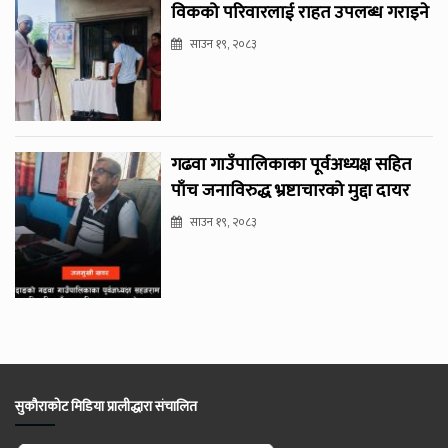
विकको परिवारलाई राहत उपलब्ध गराइने
साउन १९, २०८३
गढवा गाउँपालिकाका पूर्वअध्यक्ष सहित
पाँच जनाविरुद्ध भ्रष्टाचारको मुद्दा दायर
साउन १९, २०८३
सुकौराकोट मिडिया प्रालीद्धारा संचालित