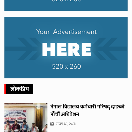
लोकप्रिय
नेपाल विद्यालय कर्मचारी परिषद् दाङको
पाँचौँ अधिवेशन
साउन १८, २०८३