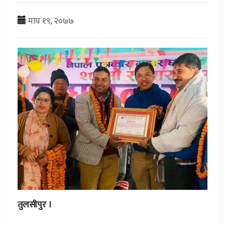
माघ १९, २०७७
तुलसीपुर ।