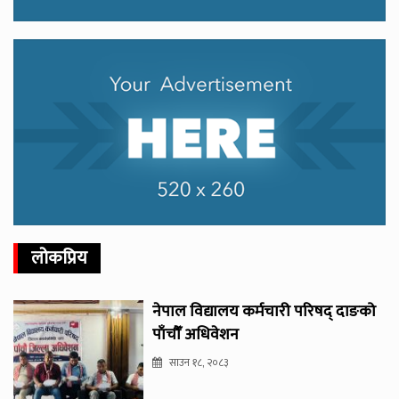
लोकप्रिय
नेपाल विद्यालय कर्मचारी परिषद् दाङको
पाँचौँ अधिवेशन
साउन १८, २०८३