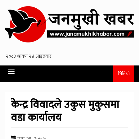
Toggle
भिडियो
navigation
केन्द्र विवादले उकुस मुकुसमा
वडा कार्यालय
माघ २१, २०७७