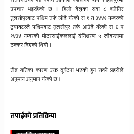
रातवगाउँका २४ बर्षीय आँकाश कँडेलको पनि कोहलपुरमा
उपचार भइरहेको छ । हिजो बेलुका सवा ८ बजेतिर
तुलसीपुरबाट पश्चिम तर्फ जाँदै गरेको रा १ त ३४४१ नम्वरको
ट्रयाक्टरले पश्चिमबाट तुलसीपुर तर्फ आउँदै गरेको रा ६ प
१४३४ नम्वरको मोटरसाईकललाई दंगिशरण ५ लौबस्तामा
ठक्कर दिएको थियो ।
तीब्र गतिका कारण उक्त दूर्घटना भएको हुन सक्ने प्रहरीले
अनुमान अनुमान गरेको छ ।
तपाईंको प्रतिक्रिया