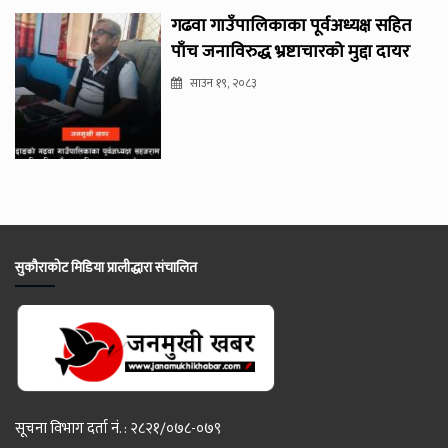
गढवा गाउँपालिकाका पूर्वअध्यक्ष सहित
पाँच जनाविरुद्ध भ्रष्टाचारको मुद्दा दायर
साउन १९, २०८३
सुकौराकोट मिडिया प्रालीद्धारा संचालित
सूचना विभाग दर्ता नं. : २८२१/०७८-०७९