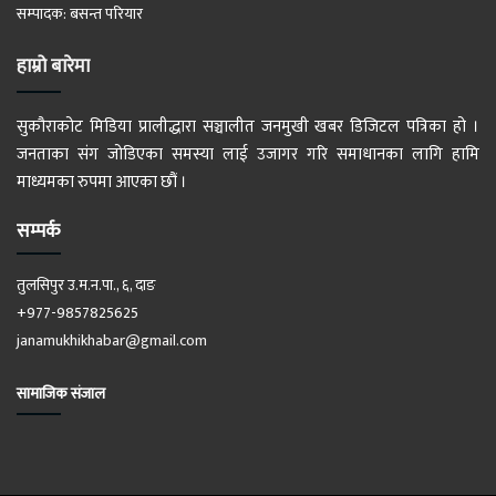
सम्पादक: बसन्त परियार
हाम्रो बारेमा
सुकौराकोट मिडिया प्रालीद्धारा सञ्चालीत जनमुखी खबर डिजिटल पत्रिका हो ।
जनताका संग जोडिएका समस्या लाई उजागर गरि समाधानका लागि हामि
माध्यमका रुपमा आएका छौं ।
सम्पर्क
तुलसिपुर उ.म.न.पा., ६, दाङ
+977-9857825625
janamukhikhabar@gmail.com
सामाजिक संजाल