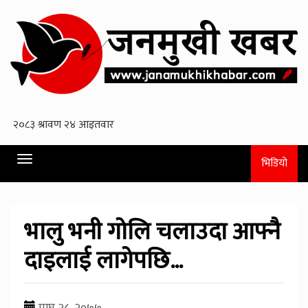
Toggle
भिडियो
navigation
भालु भनी गाेलि चलाउदा आफ्नै
दाइलाई लागेपछि…
माघ २८, २०७७