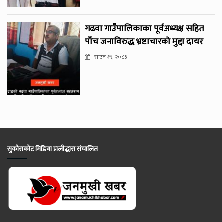
गढवा गाउँपालिकाका पूर्वअध्यक्ष सहित
पाँच जनाविरुद्ध भ्रष्टाचारको मुद्दा दायर
साउन १९, २०८३
सुकौराकोट मिडिया प्रालीद्धारा संचालित