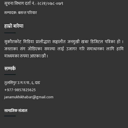
सूचना विभाग दर्ता नं. : २८२१/०७८-०७९
सम्पादक: बसन्त परियार
हाम्रो बारेमा
सुकौराकोट मिडिया प्रालीद्धारा सञ्चालीत जनमुखी खबर डिजिटल पत्रिका हो ।
जनताका संग जोडिएका समस्या लाई उजागर गरि समाधानका लागि हामि
माध्यमका रुपमा आएका छौं ।
सम्पर्क
तुलसिपुर उ.म.न.पा., ६, दाङ
+977-9857825625
janamukhikhabar@gmail.com
सामाजिक संजाल