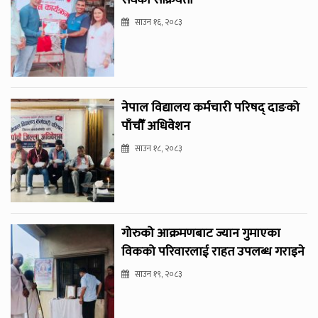
संघको सक्रियता
साउन १६, २०८३
नेपाल विद्यालय कर्मचारी परिषद् दाङको
पाँचौँ अधिवेशन
साउन १८, २०८३
गोरुको आक्रमणबाट ज्यान गुमाएका
विकको परिवारलाई राहत उपलब्ध गराइने
साउन १९, २०८३