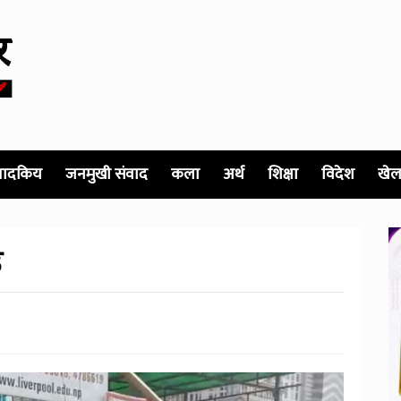
पादकिय
जनमुखी संवाद
कला
अर्थ
शिक्षा
विदेश
खेल
उ