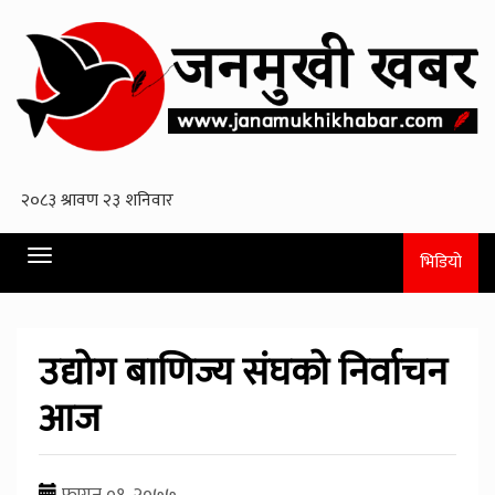
Toggle
भिडियो
navigation
उद्योग बाणिज्य संघको निर्वाचन
आज
फागुन ०१, २०७७