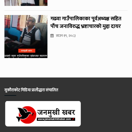
गढवा गाउँपालिकाका पूर्वअध्यक्ष सहित
पाँच जनाविरुद्ध भ्रष्टाचारको मुद्दा दायर
साउन १९, २०८३
सुकौराकोट मिडिया प्रालीद्धारा संचालित