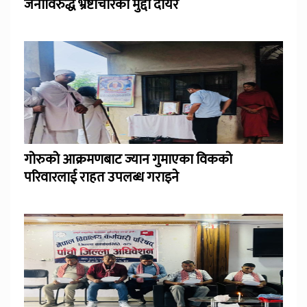
जनाविरुद्ध भ्रष्टाचारको मुद्दा दायर
गोरुको आक्रमणबाट ज्यान गुमाएका विकको
परिवारलाई राहत उपलब्ध गराइने