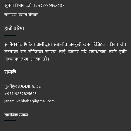
सूचना विभाग दर्ता नं. : २८२१/०७८-०७९
सम्पादक: बसन्त परियार
हाम्रो बारेमा
सुकौराकोट मिडिया प्रालीद्धारा सञ्चालीत जनमुखी खबर डिजिटल पत्रिका हो ।
जनताका संग जोडिएका समस्या लाई उजागर गरि समाधानका लागि हामि
माध्यमका रुपमा आएका छौं ।
सम्पर्क
तुलसिपुर उ.म.न.पा., ६, दाङ
+977-9857825625
janamukhikhabar@gmail.com
सामाजिक संजाल