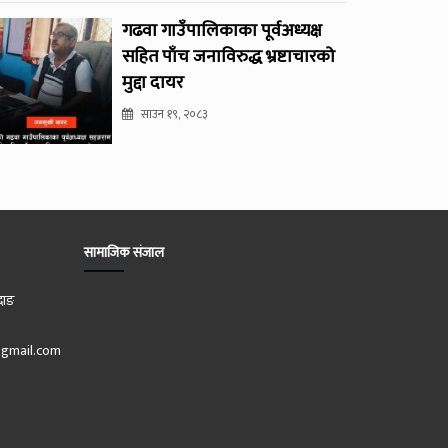
गढवा गाउँपालिकाका पूर्वअध्यक्ष
सहित पाँच जनाविरुद्ध भ्रष्टाचारको
मुद्दा दायर
साउन १९, २०८३
सामाजिक संजाल
दाङ
gmail.com