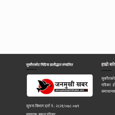
हाम्रो बार
सुकौराकोट मिडिया प्रालीद्धारा संचालित
सुकौराको
पत्रिका
समाधानका
सूचना विभाग दर्ता नं. : २८२१/०७८-०७९
सम्पादक: बसन्त परियार