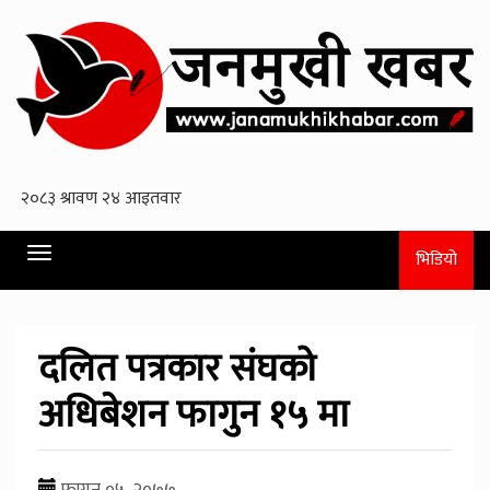
Toggle
भिडियो
navigation
दलित पत्रकार संघको
अधिबेशन फागुन १५ मा
फागुन ०५, २०७७