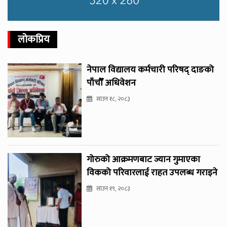
लोकप्रिय
नेपाल विद्यालय कर्मचारी परिषद् दाङको
पाँचौँ अधिवेशन
साउन १८, २०८३
गोरुको आक्रमणबाट ज्यान गुमाएका
विकको परिवारलाई राहत उपलब्ध गराइने
साउन १९, २०८३