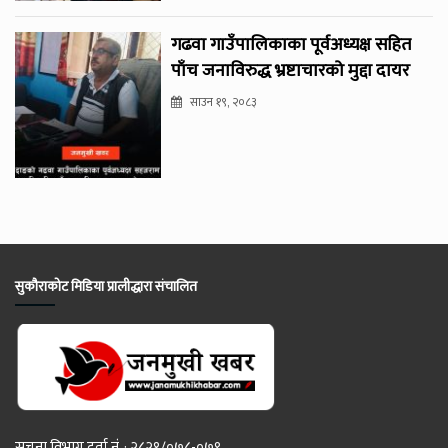
गढवा गाउँपालिकाका पूर्वअध्यक्ष सहित
पाँच जनाविरुद्ध भ्रष्टाचारको मुद्दा दायर
साउन १९, २०८३
सुकौराकोट मिडिया प्रालीद्धारा संचालित
सूचना विभाग दर्ता नं. : २८२१/०७८-०७९