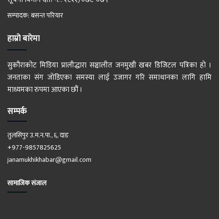
सम्पादक: बसन्त परियार
हाम्रो बारेमा
सुकौराकोट मिडिया प्रालीद्धारा सञ्चालीत जनमुखी खबर डिजिटल पत्रिका हो ।
जनताका संग जोडिएका समस्या लाई उजागर गरि समाधानका लागि हामि
माध्यमका रुपमा आएका छौं ।
सम्पर्क
तुलसिपुर उ.म.न.पा., ६, दाङ
+977-9857825625
janamukhikhabar@gmail.com
सामाजिक संजाल