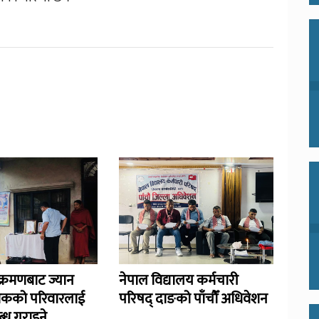
्रमणबाट ज्यान
नेपाल विद्यालय कर्मचारी
िकको परिवारलाई
परिषद् दाङको पाँचौँ अधिवेशन
्ध गराइने