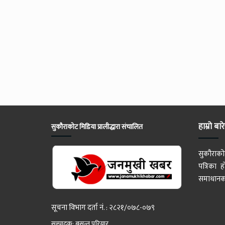
हाम्रो बार
सुकौराकोट मिडिया प्रालीद्धारा संचालित
सुकौराको
पत्रिका
समाधानका
सूचना विभाग दर्ता नं. : २८२१/०७८-०७९
सम्पादक: बसन्त परियार