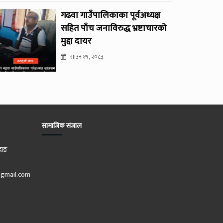
गढवा गाउँपालिकाका पूर्वअध्यक्ष
सहित पाँच जनाविरुद्ध भ्रष्टाचारको
मुद्दा दायर
साउन १९, २०८३
सामाजिक संजाल
दाङ
gmail.com