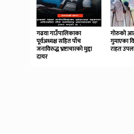
गढवा गाउँपालिकाका
गोरुको आक
पूर्वअध्यक्ष सहित पाँच
गुमाएका व
जनाविरुद्ध भ्रष्टाचारको मुद्दा
राहत उपलब
दायर