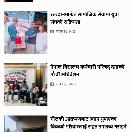
रक्तदानमार्फत सामाजिक सेवामा युवा
संघको सक्रियता
साउन १६, २०८३
नेपाल विद्यालय कर्मचारी परिषद् दाङको
पाँचौँ अधिवेशन
साउन १८, २०८३
गोरुको आक्रमणबाट ज्यान गुमाएका
विकको परिवारलाई राहत उपलब्ध गराइने