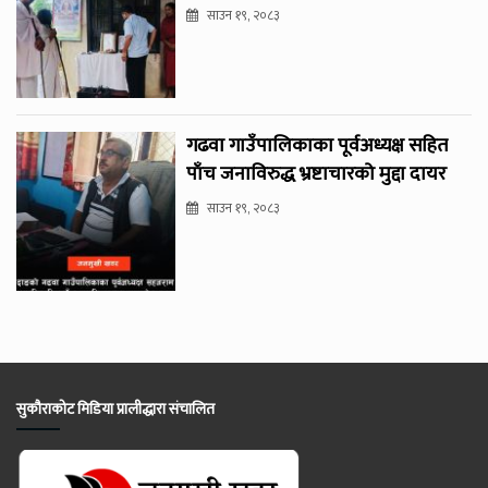
साउन १९, २०८३
गढवा गाउँपालिकाका पूर्वअध्यक्ष सहित
पाँच जनाविरुद्ध भ्रष्टाचारको मुद्दा दायर
साउन १९, २०८३
सुकौराकोट मिडिया प्रालीद्धारा संचालित