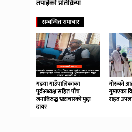
तपाईंको प्रतिक्रिया
सम्बन्धित समाचार
गढवा गाउँपालिकाका
गोरुको आक
पूर्वअध्यक्ष सहित पाँच
गुमाएका व
जनाविरुद्ध भ्रष्टाचारको मुद्दा
राहत उपलब
दायर