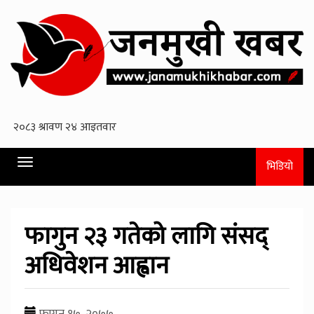
Toggle
भिडियो
navigation
फागुन २३ गतेको लागि संसद्
अधिवेशन आह्वान
फागुन १७, २०७७