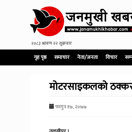
गृह पृष्ठ
समाचार
नेता/जनता
विचार
सम्
मोटरसाइकलको ठक्करबाट 
फागुन १७, २०७७
तुलसीपुर ।