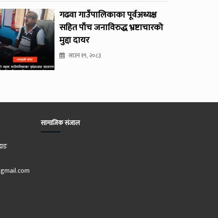
गढवा गाउँपालिकाका पूर्वअध्यक्ष
सहित पाँच जनाविरुद्ध भ्रष्टाचारको
मुद्दा दायर
साउन १९, २०८३
सामाजिक संजाल
दाङ
gmail.com