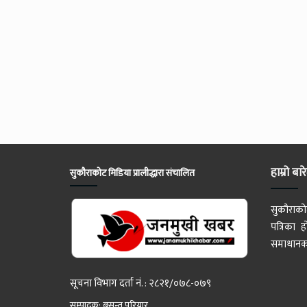
हाम्रो बार
सुकौराकोट मिडिया प्रालीद्धारा संचालित
सुकौराको
पत्रिका
समाधानका
सूचना विभाग दर्ता नं. : २८२१/०७८-०७९
सम्पादक: बसन्त परियार