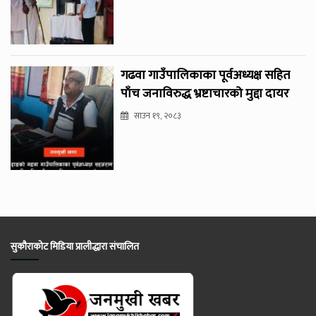
गढवा गाउँपालिकाका पूर्वअध्यक्ष सहित
पाँच जनाविरुद्ध भ्रष्टाचारको मुद्दा दायर
साउन १९, २०८३
सुकौराकोट मिडिया प्रालीद्धारा संचालित