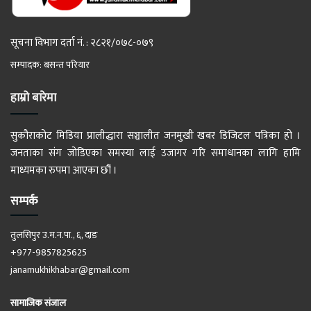
सूचना विभाग दर्ता नं. : २८२१/०७८-०७९
सम्पादक: बसन्त परियार
हाम्रो बारेमा
सुकौराकोट मिडिया प्रालीद्धारा सञ्चालीत जनमुखी खबर डिजिटल पत्रिका हो ।
जनताका संग जोडिएका समस्या लाई उजागर गरि समाधानका लागि हामि
माध्यमका रुपमा आएका छौं ।
सम्पर्क
तुलसिपुर उ.म.न.पा., ६, दाङ
+977-9857825625
janamukhikhabar@gmail.com
सामाजिक संजाल