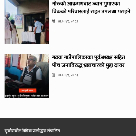
गोरुको आक्रमणबाट ज्यान गुमाएका
विकको परिवारलाई राहत उपलब्ध गराइने
साउन १९, २०८३
गढवा गाउँपालिकाका पूर्वअध्यक्ष सहित
पाँच जनाविरुद्ध भ्रष्टाचारको मुद्दा दायर
साउन १९, २०८३
सुकौराकोट मिडिया प्रालीद्धारा संचालित