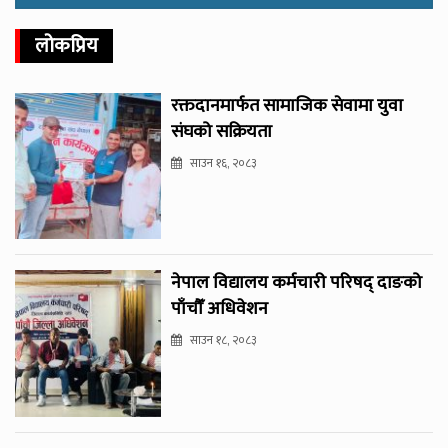
लोकप्रिय
रक्तदानमार्फत सामाजिक सेवामा युवा
संघको सक्रियता
साउन १६, २०८३
नेपाल विद्यालय कर्मचारी परिषद् दाङको
पाँचौँ अधिवेशन
साउन १८, २०८३