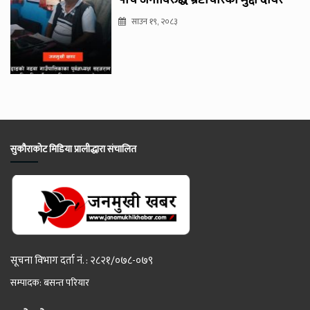
साउन १९, २०८३
सुकौराकोट मिडिया प्रालीद्धारा संचालित
सूचना विभाग दर्ता नं. : २८२१/०७८-०७९
सम्पादक: बसन्त परियार