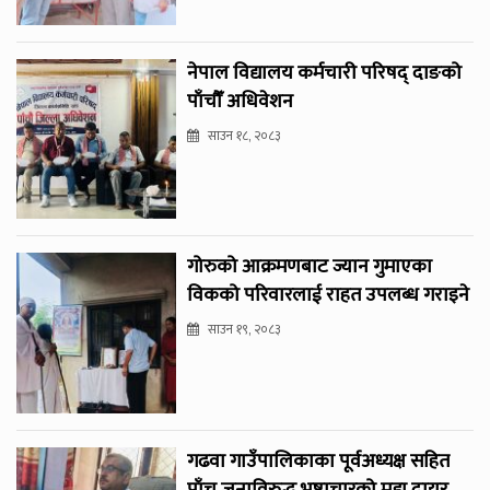
नेपाल विद्यालय कर्मचारी परिषद् दाङको
पाँचौँ अधिवेशन
साउन १८, २०८३
गोरुको आक्रमणबाट ज्यान गुमाएका
विकको परिवारलाई राहत उपलब्ध गराइने
साउन १९, २०८३
गढवा गाउँपालिकाका पूर्वअध्यक्ष सहित
पाँच जनाविरुद्ध भ्रष्टाचारको मुद्दा दायर