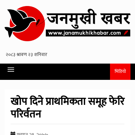
Toggle
भिडियो
navigation
खोप दिने प्राथमिकता समूह फेरि
परिर्वतन
फागुन २१, २०७७