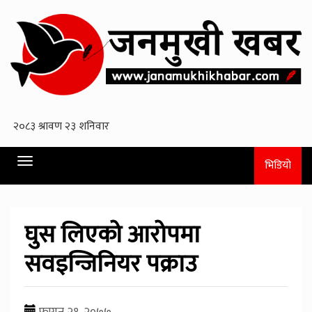
Toggle
भिडियो
navigation
घुस लिएको आरोपमा
सवइन्जिनियर पक्राउ
फागुन २१, २०७७