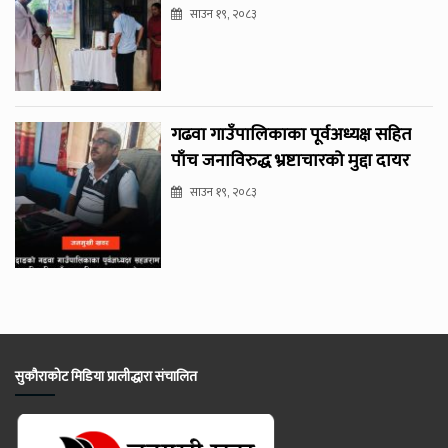
साउन १९, २०८३
गढवा गाउँपालिकाका पूर्वअध्यक्ष सहित
पाँच जनाविरुद्ध भ्रष्टाचारको मुद्दा दायर
साउन १९, २०८३
सुकौराकोट मिडिया प्रालीद्धारा संचालित