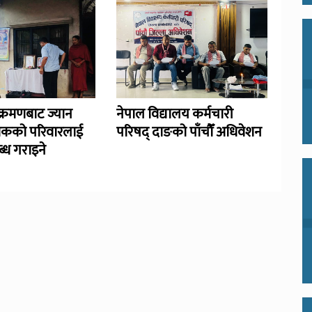
्रमणबाट ज्यान
नेपाल विद्यालय कर्मचारी
िकको परिवारलाई
परिषद् दाङको पाँचौँ अधिवेशन
्ध गराइने