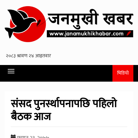
Toggle
भिडियो
navigation
संसद पुनर्स्थापनापछि पहिलो
बैठक आज
फागुन २३, २०७७