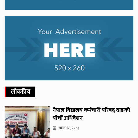
लोकप्रिय
नेपाल विद्यालय कर्मचारी परिषद् दाङको
पाँचौँ अधिवेशन
साउन १८, २०८३