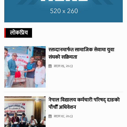
लोकप्रिय
रक्तदानमार्फत सामाजिक सेवामा युवा
संघको सक्रियता
साउन १६, २०८३
नेपाल विद्यालय कर्मचारी परिषद् दाङको
पाँचौँ अधिवेशन
साउन १८, २०८३