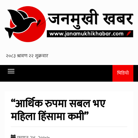
Toggle
भिडियो
navigation
“आर्थिक रुपमा सबल भए
महिला हिंसामा कमी”
फागुन २४, २०७७