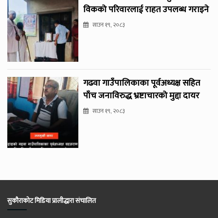
विकको परिवारलाई राहत उपलब्ध गराइने
साउन १९, २०८३
गढवा गाउँपालिकाका पूर्वअध्यक्ष सहित
पाँच जनाविरुद्ध भ्रष्टाचारको मुद्दा दायर
साउन १९, २०८३
सुकौराकोट मिडिया प्रालीद्धारा संचालित