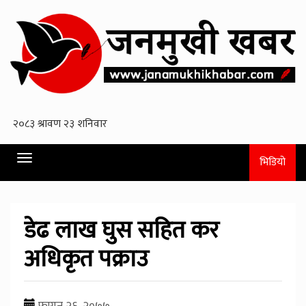
Toggle
भिडियो
navigation
डेढ लाख घुस सहित कर
अधिकृत पक्राउ
फागुन २६, २०७७