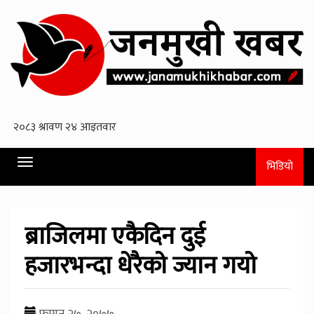
Toggle
भिडियो
navigation
ब्राजिलमा एकैदिन दुई
हजारभन्दा धेरैकाे ज्यान गयाे
फागुन २७, २०७७