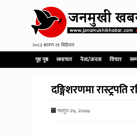
गृह पृष्ठ
समाचार
नेता/जनता
विचार
सम्
दङ्गिशरणमा रास्ट्रपति 
फागुन २७, २०७७