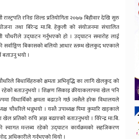
 रास्ट्रपति रनिङ शिल्ड प्रतियोगिता २०७७ बिहीवार देखि सुरु
ना तथा बिरेन्द्र मा.बि. हेकुली को संयोजनमा संचालित
ली चाैधरीले उद्घाटन गर्नुभएको हाे । उद्घाटन समारोह लाई
 को सर्वाङ्गिण बिकासको बलियो आधार स्तम्भ खेलकुद भएकाले
ने बताउनु भयो ।
ाैधरिले बिधार्थिहरुकाे क्षमता अभिवृद्धि का लागि खेलकुद को
ा रहेकाे बताउनुभयाे । शिक्षण सिकाइ क्रीयाकलापमा खेल पनि
मा विधार्थिकाे क्षमता बढाउने गर्छ त्यसैले हरेक विधालयले
यक्ष चाैधरिले भन्नुभयाे । यस्तै उपाध्यक्ष पिमा कुमारि खड्काले
रुमा खेल प्रतिकाे रुचि अझ बढाएकाे बताउनुभयाे । विरेन्द्र मा.बि.
े स्वागत मन्तब्य रहेको उद्घाटन कार्यक्रमकाे सहजिकरण
नाेद अधिकारीले गर्नुभएको थियाे ।