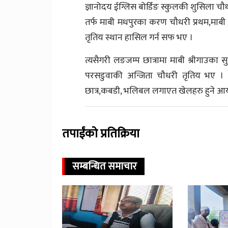
ज्ञानोदय ईग्लिस बोर्डिङ स्कुलकी शुसिला च
तर्फ माबी मधपुरका करण चौधरी प्रथम,माबी ह
तृतिय स्थान हासिल गर्न सफ भए ।
त्यसैगरी लङजम्प छात्रामा माबी श्रीगाउका स
परसडुवाकी अन्जिता चौधरी तृतिय भए । जा
छात्र,कबडी, भलिबल लगाएत खेलहरु हुने 
तपाईंको प्रतिक्रिया
सम्बन्धित समाचार