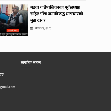
गढवा गाउँपालिकाका पूर्वअध्यक्ष
सहित पाँच जनाविरुद्ध भ्रष्टाचारको
मुद्दा दायर
साउन १९, २०८३
सामाजिक संजाल
दाङ
gmail.com