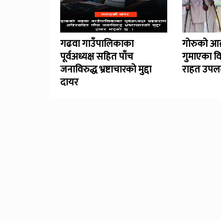
गढवा गाउँपालिकाका
गोरुको आक
पूर्वअध्यक्ष सहित पाँच
गुमाएका व
जनाविरुद्ध भ्रष्टाचारको मुद्दा
राहत उपलब
दायर