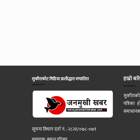
हाम्रो बार
सुकौराकोट मिडिया प्रालीद्धारा संचालित
सुकौराको
पत्रिका
समाधानका
सूचना विभाग दर्ता नं. : २८२१/०७८-०७९
सम्पादक: बसन्त परियार