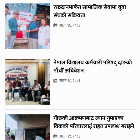
रक्तदानमार्फत सामाजिक सेवामा युवा
संघको सक्रियता
साउन १६, २०८३
नेपाल विद्यालय कर्मचारी परिषद् दाङको
पाँचौँ अधिवेशन
साउन १८, २०८३
गोरुको आक्रमणबाट ज्यान गुमाएका
विकको परिवारलाई राहत उपलब्ध गराइने
साउन १९, २०८३