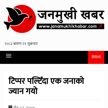
Toggle
भिडियो
navigation
टिप्पर पल्टिँदा एक जनाको
ज्यान गयाे
चैत ०२, २०७७