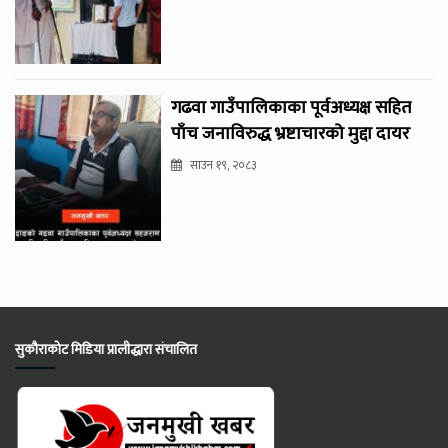
गढवा गाउँपालिकाका पूर्वअध्यक्ष सहित
पाँच जनाविरुद्ध भ्रष्टाचारको मुद्दा दायर
साउन १९, २०८३
सुकौराकोट मिडिया प्रालीद्धारा संचालित