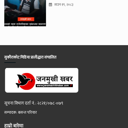
साउन १९, २०८३
सुकौराकोट मिडिया प्रालीद्धारा संचालित
सूचना विभाग दर्ता नं. : २८२१/०७८-०७९
सम्पादक: बसन्त परियार
हाम्रो बारेमा