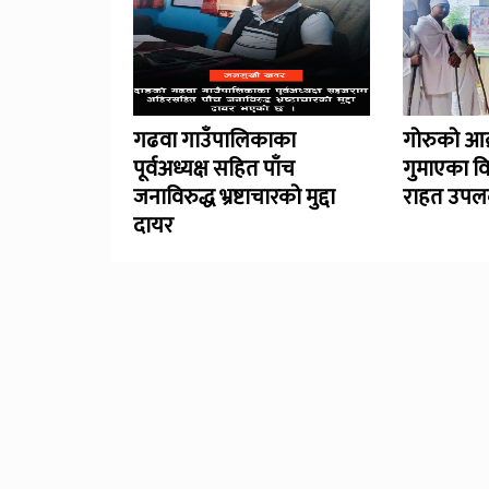
गढवा गाउँपालिकाका
गोरुको आक
पूर्वअध्यक्ष सहित पाँच
गुमाएका व
जनाविरुद्ध भ्रष्टाचारको मुद्दा
राहत उपलब
दायर