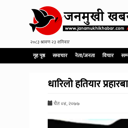
गृह पृष्ठ
समाचार
नेता/जनता
विचार
सम्
धारिलो हतियार प्रहारब
चैत ०४, २०७७