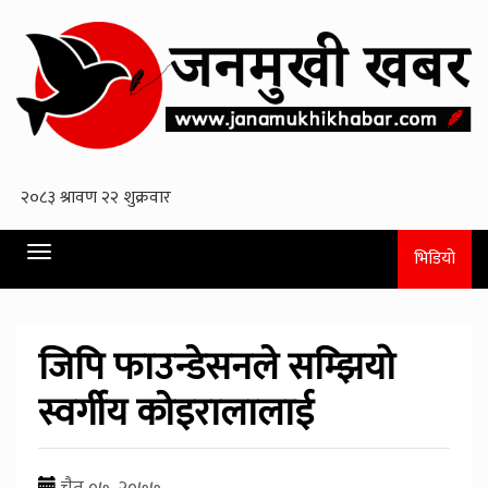
Toggle
भिडियो
navigation
जिपि फाउन्डेसनले सम्झियो
स्वर्गीय काेइरालालाई
चैत ०७, २०७७