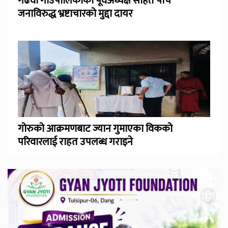
गढवा गाउँपालिकाका पूर्वअध्यक्ष सहित पाँच
जनाविरुद्ध भ्रष्टाचारको मुद्दा दायर
गोरुको आक्रमणबाट ज्यान गुमाएका विकको
परिवारलाई राहत उपलब्ध गराइने