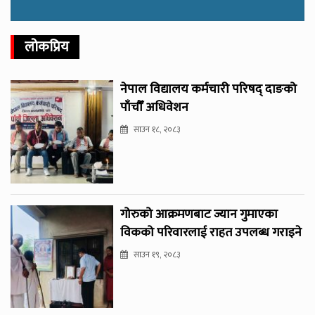
लोकप्रिय
नेपाल विद्यालय कर्मचारी परिषद् दाङको
पाँचौँ अधिवेशन
साउन १८, २०८३
गोरुको आक्रमणबाट ज्यान गुमाएका
विकको परिवारलाई राहत उपलब्ध गराइने
साउन १९, २०८३