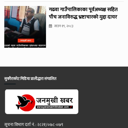
गढवा गाउँपालिकाका पूर्वअध्यक्ष सहित
पाँच जनाविरुद्ध भ्रष्टाचारको मुद्दा दायर
साउन १९, २०८३
सुकौराकोट मिडिया प्रालीद्धारा संचालित
सूचना विभाग दर्ता नं. : २८२१/०७८-०७९