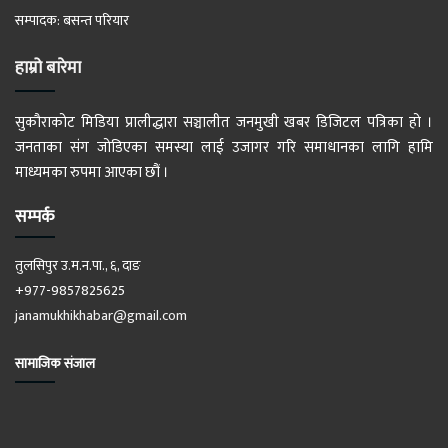
सम्पादक: बसन्त परियार
हाम्रो बारेमा
सुकौराकोट मिडिया प्रालीद्धारा सञ्चालीत जनमुखी खबर डिजिटल पत्रिका हो ।
जनताका संग जोडिएका समस्या लाई उजागर गरि समाधानका लागि हामि
माध्यमका रुपमा आएका छौं ।
सम्पर्क
तुलसिपुर उ.म.न.पा., ६, दाङ
+977-9857825625
janamukhikhabar@gmail.com
सामाजिक संजाल