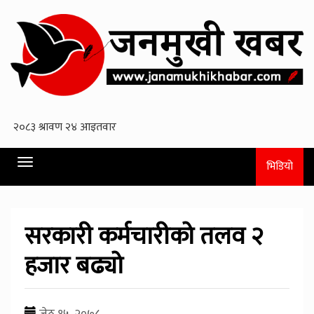
Toggle
भिडियो
navigation
सरकारी कर्मचारीको तलव २
हजार बढ्यो
जेठ १५, २०७८