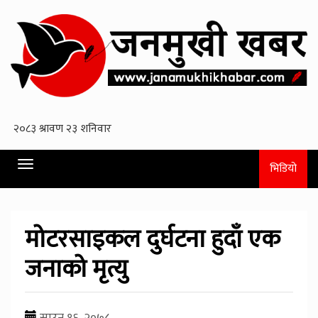
Toggle
भिडियो
navigation
मोटरसाइकल दुर्घटना हुदाँ एक
जनाको मृत्यु
साउन १६, २०७८