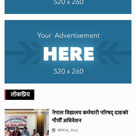
लोकप्रिय
नेपाल विद्यालय कर्मचारी परिषद् दाङको
पाँचौँ अधिवेशन
साउन १८, २०८३