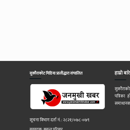
हाम्रो बार
सुकौराकोट मिडिया प्रालीद्धारा संचालित
सुकौराको
पत्रिका
समाधानका
सूचना विभाग दर्ता नं. : २८२१/०७८-०७९
सम्पादक: बसन्त परियार