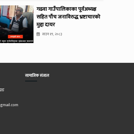
गढवा गाउँपालिकाका पूर्वअध्यक्ष
सहित पाँच जनाविरुद्ध भ्रष्टाचारको
मुद्दा दायर
साउन १९, २०८३
सामाजिक संजाल
दाङ
gmail.com