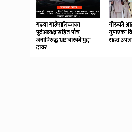
गढवा गाउँपालिकाका
गोरुको आक
पूर्वअध्यक्ष सहित पाँच
गुमाएका व
जनाविरुद्ध भ्रष्टाचारको मुद्दा
राहत उपलब
दायर